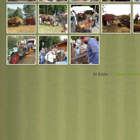
30 Bilder ·
jAlbum Web F