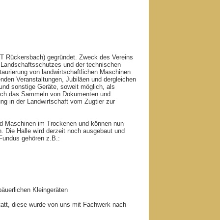
(OT Rückersbach) gegründet. Zweck des Vereins
d Landschaftsschutzes und der technischen
staurierung von landwirtschaftlichen Maschinen
nden Veranstaltungen, Jubiläen und dergleichen
 und sonstige Geräte, soweit möglich, als
 auch das Sammeln von Dokumenten und
ng in der Landwirtschaft vom Zugtier zur
 und Maschinen im Trockenen und können nun
n. Die Halle wird derzeit noch ausgebaut und
 Fundus gehören z.B.:
äuerlichen Kleingeräten
tatt, diese wurde von uns mit Fachwerk nach