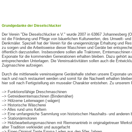
Grundgedanke der Dieselschlucker
Der Verein "Die Dieselschlucker e.V." wurde 2007 in 63867 Johannesberg 
ist die Förderung und Pflege von bäuerlichen Kulturwerten, des Umwelt- un
Denkmäler. Speziell hat der Verein für die uneigennützige Erhaltung und Re
zu sorgen und die Arbeitsweise dieser Maschinen und Geräte bei entspreche
öffentlich darzustellen. Insbesondere sollen alle Traktoren, Erntemaschinen
Exponate für die kommenden Generationen erhalten bleiben. Dazu gehört
entsprechenden Unterlagen. Die Vereinsaktivitäten sollen auch die Entwicklu
Zugmaschine aufzeigen.
Durch die mittlerweile vereinseigene Gerätehalle stehen unsere Exponate
nach und nach restauriert werden und somit für die Nachwelt erhalten bleibe
hier soll nach Fertigstellung ein musealer Charakter entstehen. Zu unserem
--> Funktionsfähige Dreschmaschinen
--> Getreideerntemaschinen (Bindemäher)
--> Hölzerne Leiterwagen (-wägen)
--> Historische Wäscherei
--> Alles rund ums Keltern
--> Eine umfangreiche Sammlung von historischen Haushalts- und anderen b
--> Stationärmotoren
--> Holzbearbeitungsmaschinen mit Riemenantrieb in originalgetreuer Werks
alter Tradition verkleidet und ausgefacht
--> Einen Original Tante Emma Laden aus den 50er Jahren