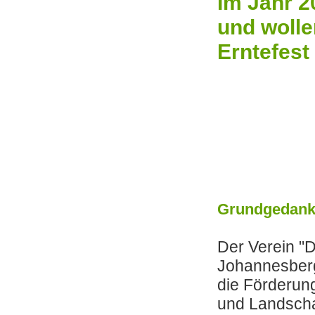
Im Jahr 2
und wolle
Erntefest
Grundgedanke
Der Verein "D
Johannesberg
die Förderun
und Landscha