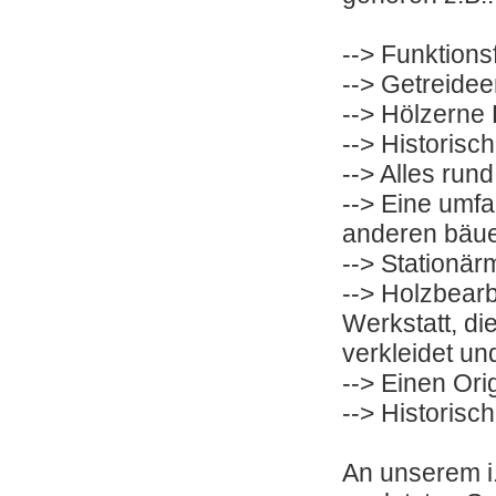
--> Funktion
--> Getreide
--> Hölzerne
--> Historis
--> Alles run
--> Eine umf
anderen bäue
--> Stationär
--> Holzbearb
Werkstatt, di
verkleidet un
--> Einen Or
--> Historisc
An unserem i.