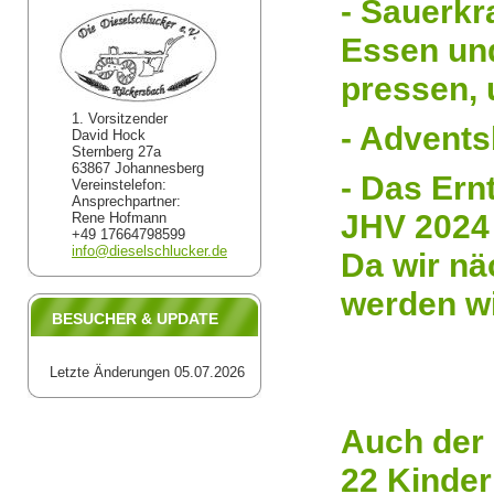
- Sauerkr
Essen und
pressen, 
1. Vorsitzender
- Advent
David Hock
Sternberg 27a
63867 Johannesberg
- Das Ern
Vereinstelefon:
Ansprechpartner:
JHV 2024 
Rene Hofmann
+49 17664798599
info@dieselschlucker.de
Da wir nä
werden wi
BESUCHER & UPDATE
Letzte Änderungen 05.07.2026
Auch der 
22 Kinder