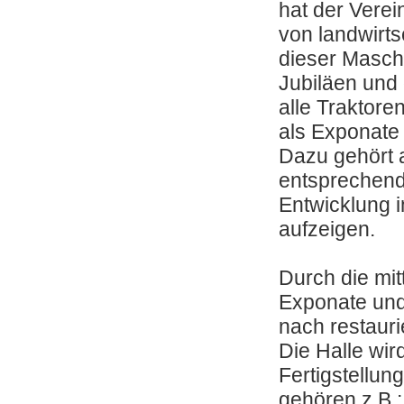
hat der Verei
von landwirts
dieser Masch
Jubiläen und 
alle Traktore
als Exponate
Dazu gehört
entsprechende
Entwicklung 
aufzeigen.
Durch die mit
Exponate und
nach restauri
Die Halle wir
Fertigstellu
gehören z.B.: