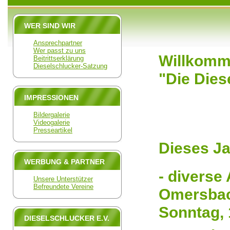
WER SIND WIR
Ansprechpartner
Wer passt zu uns
Willkomme
Beitrittserklärung
Dieselschlucker-Satzung
"Die Dies
IMPRESSIONEN
Bildergalerie
Videogalerie
Presseartikel
Dieses Ja
WERBUNG & PARTNER
- diverse 
Unsere Unterstützer
Befreundete Vereine
Omersbac
Sonntag, 
DIESELSCHLUCKER E.V.