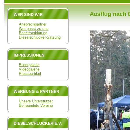
Ausflug nach 
WER SIND WIR
Ansprechpartner
Wer passt zu uns
Beitrittserklärung
Dieselschlucker-Satzung
IMPRESSIONEN
Bildergalerie
Videogalerie
Presseartikel
WERBUNG & PARTNER
Unsere Unterstützer
Befreundete Vereine
DIESELSCHLUCKER E.V.